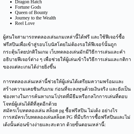
Dragon Hatch
Fortune Gods
Queen of Bounty
Journey to the Wealth
Reel Love
ผู้สนใจสามารถทดลองเล่นเกมเหล่านี้ได้ฟรี และใช้ฟีเจอร์ซื้อ
ฟรีสปินเพื่อเข้าสู่รอบโบนัสโดยไม่ต้องรอให้ฟีเจอร์นั้นถูก
กระตุ้นโดยปกติในเกม เว็บทดลองเล่นมักมีวิธีการเล่นและคำ
อธิบายฟีเจอร์ต่าง ๆ เพื่อช่วยให้ผู้เล่นเข้าใจวิธีการเล่นและกติกา
ของแต่ละเกมได้ง่ายยิ่งขึ้น
การทดลองเล่นเหล่านี้ช่วยให้ผู้เล่นได้เตรียมความพร้อมและ
สร้างความเคยชินกับเกม ก่อนที่จะลงทุนด้วยเงินจริง และยังเป็น
ช่องทางในการค้นหาเกมโปรดที่มีธีมหรือกลไกการเล่นที่ตอบ
โจทย์ผู้เล่นได้ดีที่สุดอีกด้วย
สมัครเว็บทดลองเล่น สล็อต pg ซื้อฟรีสปิน ไม่เด้ง อย่างไร
การสมัครเว็บทดลองเล่นสล็อต PG ที่มีบริการซื้อฟรีสปินและไม่
เด้งนั้นค่อนข้างง่ายและสะดวก ด้วยขั้นตอนเหล่านี้: