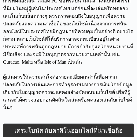
การทดลองเล่น “สล็อต PG ซื้อฟรีสปิน ไม่เด้ง” นั้นเป็นกิจกรรม
ที่นิยมในหมู่ผู้เล่นในประเทศไทย แต่ก่อนที่จะเล่นหรือทดลอง
เล่นในเว็บสล็อตต่างๆ ควรตรวจสอบถึงใบอนุญาตเพื่อความ
ปลอดภัยและความน่าเชื่อถือของเว็บไซต์ เนื่องจากการพนัน
ออนไลน์ในประเทศไทยมีกฎหมายที่ควบคุมเป็นอย่างดี อย่างไร
ก็ตาม หลายเว็บไซต์ที่ให้บริการอาจจดทะเบียนอยู่ในต่าง
ประเทศที่การพนันถูกกฎหมาย มีการกำกับดูแลโดยหน่วยงานที่
มีชื่อเสียง และจะมีใบอนุญาตจากหน่วยงานเหล่านั้น เช่น
Curacao, Malta หรือ Isle of Man เป็นต้น
ผู้เล่นควรให้ความสนใจต่อรายละเอียดเหล่านี้เพื่อความ
ปลอดภัยในการเล่นและการทำธุรกรรมทางการเงิน โดยข้อมูล
เกี่ยวกับใบอนุญาตควรจะแสดงอย่างชัดเจนบนเว็บไซต์ เพื่อที่ผู้
เล่นจะได้ตรวจสอบก่อนตัดสินใจเล่นหรือทดลองเล่นกับเว็บไซต์
นั้นๆ
เครมโบนัส กับคาสิโนออนไลน์ที่น่าเชื่อถือ