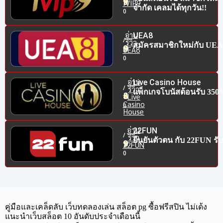
9
1
IVIP9
จำกัด เคลมได้ทุกวัน!!
0
อ่าน
UEA8
/
รีวิว
สมัครสมาชิกใหม่กับ UEA8
9
1
UEA8
0
อ่าน
Live Casino House
/
รีวิว
แพ็กเกจโบนัสต้อนรับ 350%
8
Live
1
Casino
0
House
อ่าน
22FUN
/
รีวิว
ยืนยันตัวตน กับ 22FUN รับ
9
1
22FUN
0
คู่มือและเคล็ดลับ เว็บทดลองเล่น สล็อต pg ซื้อฟรีสปิน ไม่เด้ง
แนะนำเว็บสล็อต 10 อันดับประจำเดือนนี้