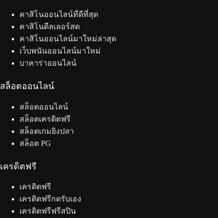
คาสิโนออนไลน์ที่ดีที่สุด
คาสิโนดีลเลอร์สด
คาสิโนออนไลน์มาใหม่ล่าสุด
เว็บพนันออนไลน์มาใหม่
บาคาร่าออนไลน์
สล็อตออนไลน์
สล็อตออนไลน์
สล็อตเครดิตฟรี
สล็อตเกมยิงปลา
สล็อต PG
เครดิตฟรี
เครดิตฟรี
เครดิตฟรีกดรับเอง
เครดิตฟรีฟรีสปิน