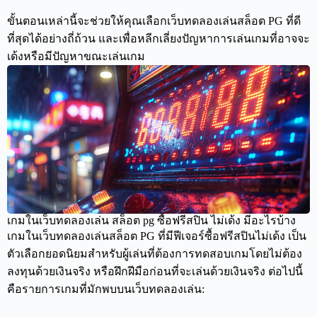
ขั้นตอนเหล่านี้จะช่วยให้คุณเลือกเว็บทดลองเล่นสล็อต PG ที่ดี
ที่สุดได้อย่างถี่ถ้วน และเพื่อหลีกเลี่ยงปัญหาการเล่นเกมที่อาจจะ
เด้งหรือมีปัญหาขณะเล่นเกม
เกมในเว็บทดลองเล่น สล็อต pg ซื้อฟรีสปิน ไม่เด้ง มีอะไรบ้าง
เกมในเว็บทดลองเล่นสล็อต PG ที่มีฟีเจอร์ซื้อฟรีสปินไม่เด้ง เป็น
ตัวเลือกยอดนิยมสำหรับผู้เล่นที่ต้องการทดสอบเกมโดยไม่ต้อง
ลงทุนด้วยเงินจริง หรือฝึกฝีมือก่อนที่จะเล่นด้วยเงินจริง ต่อไปนี้
คือรายการเกมที่มักพบบนเว็บทดลองเล่น: