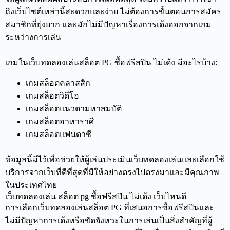
ถึงเว็บไซต์เหล่านี้สะดวกและง่าย ไม่ต้องการขั้นตอนการสมัคร
สมาชิกที่ยุ่งยาก และมักไม่มีปัญหาเรื่องการเด้งออกจากเกม
ระหว่างการเล่น
เกมในเว็บทดลองเล่นสล็อต PG ซื้อฟรีสปิน ไม่เด้ง มีอะไรบ้าง:
เกมสล็อตคลาสสิก
เกมสล็อตวิดีโอ
เกมสล็อตแนวตามหาสมบัติ
เกมสล็อตอาหาราศี
เกมสล็อตแฟนตาซี
ข้อมูลนี้มีไว้เพื่อช่วยให้ผู้เล่นประเมินเว็บทดลองเล่นและเลือกใช้
บริการจากเว็บที่ดีที่สุดที่มีให้อย่างตรงไปตรงมาและมีคุณภาพ
ในประเทศไทย
เว็บทดลองเล่น สล็อต pg ซื้อฟรีสปิน ไม่เด้ง เว็บไหนดี
การเลือกเว็บทดลองเล่นสล็อต PG ที่เสนอการซื้อฟรีสปินและ
ไม่มีปัญหาการเด้งหรือขัดจังหวะในการเล่นเป็นสิ่งสำคัญที่ผู้