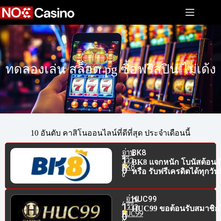
ทดลองเล่น สล็อต pg ซื้อฟรีสปิน ไม่เด้ง
10 อันดับ คาสิโนออนไลน์ที่ดีที่สุด ประจำเดือนนี้
อ่าน
BK8
/
1
รีวิว
BK8 แจกหนัก โบนัสต้อนรั
1
BK8
0
หรือ รับฟรีเครดิตได้ทุกวันที่
0
อ่าน
HUC99
/
1
รีวิว
HUC99 ขอต้อนรับสมาชิก
1
HUC99
0