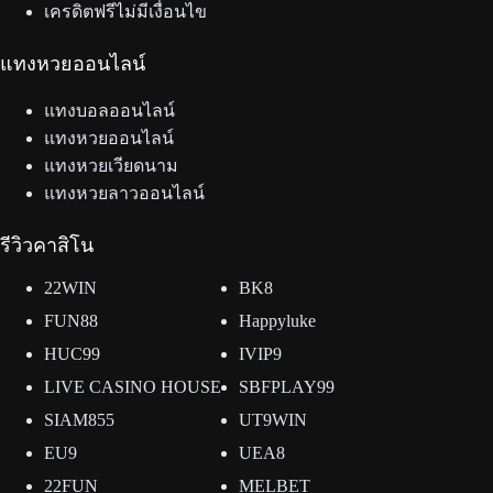
เครดิตฟรีไม่มีเงื่อนไข
แทงหวยออนไลน์
แทงบอลออนไลน์
แทงหวยออนไลน์
แทงหวยเวียดนาม
แทงหวยลาวออนไลน์
รีวิวคาสิโน
22WIN
BK8
FUN88
Happyluke
HUC99
IVIP9
LIVE CASINO HOUSE
SBFPLAY99
SIAM855
UT9WIN
EU9
UEA8
22FUN
MELBET