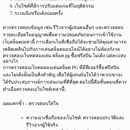
เว็บไซต์ที่มีการปรับแต่งเกมที่ไม่ยุติธรรม
ระบบนิ่งหรือเด้งบ่อยครั้ง
ควรตรวจสอบข้อมูล เช่น รีวิวจากผู้เล่นคนอื่นๆ และตรวจสอบ
รายละเอียดใบอนุญาตเพื่อความปลอดภัยก่อนการเข้าใช้งาน
เว็บสล็อตเหล่านี้ การเลือกเว็บที่เชื่อถือได้จะช่วยให้คุณสามารถ
เพลิดเพลินไปกับการเล่นสล็อตออนไลน์ได้อย่างไม่ต้องกังวล
ตรวจสอบเว็บทดลองเล่น สล็อต pg ซื้อฟรีสปิน ไม่เด้ง แต่ละแห่ง
อย่างไร
การตรวจสอบเว็บทดลองเล่นสล็อต PG ที่มีฟีเจอร์ซื้อฟรีสปิน
และไม่เด้งนั้นเป็นสิ่งสำคัญ เพื่อให้ผู้เล่นมั่นใจได้ว่าพวกเขาจะ
ได้รับประสบการณ์การเล่นเกมที่ดีที่สุด ต่อไปนี้คือขั้นตอนที่ควร
ทำเมื่อตรวจสอบเว็บไซต์เหล่านี้:
เผยแพร่ซ้ำ – ตรวจสอบใส่ใจ
ความน่าเชื่อถือของเว็บไซต์: ตรวจสอบประวัติและ
รีวิวจากผู้ใช้จริง