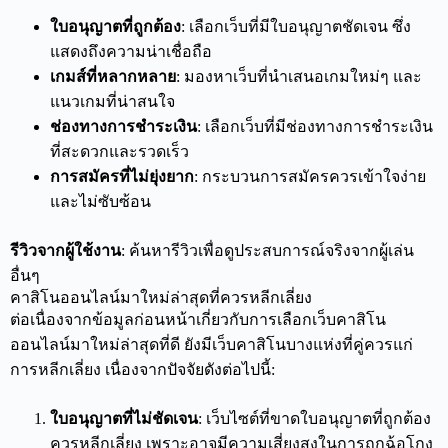
ใบอนุญาตที่ถูกต้อง
: เลือกเว็บที่มีใบอนุญาตชัดเจน ซึ่ง
แสดงถึงความน่าเชื่อถือ
เกมส์ที่หลากหลาย
: มองหาเว็บที่นำเสนอเกมใหม่ๆ และ
แนวเกมที่น่าสนใจ
ช่องทางการชำระเงิน
: เลือกเว็บที่มีช่องทางการชำระเงิน
ที่สะดวกและรวดเร็ว
การสมัครที่ไม่ยุ่งยาก
: กระบวนการสมัครควรเข้าใจง่าย
และไม่ซับซ้อน
รีวิวจากผู้ใช้งาน
: ค้นหารีวิวเพื่อดูประสบการณ์จริงจากผู้เล่น
อื่นๆ
คาสิโนออนไลน์มาใหม่ล่าสุดที่ควรหลีกเลี่ยง
ต่อเนื่องจากข้อมูลก่อนหน้าเกี่ยวกับการเลือกเว็บคาสิโน
ออนไลน์มาใหม่ล่าสุดที่ดี ยังมีเว็บคาสิโนบางแห่งที่คู่ควรแก่
การหลีกเลี่ยง เนื่องจากปัจจัยดังต่อไปนี้:
ใบอนุญาตที่ไม่ชัดเจน
: เว็บไซต์ที่ขาดใบอนุญาตที่ถูกต้อง
ควรหลีกเลี่ยง เพราะอาจมีความเสี่ยงสูงในการถูกฉ้อโกง