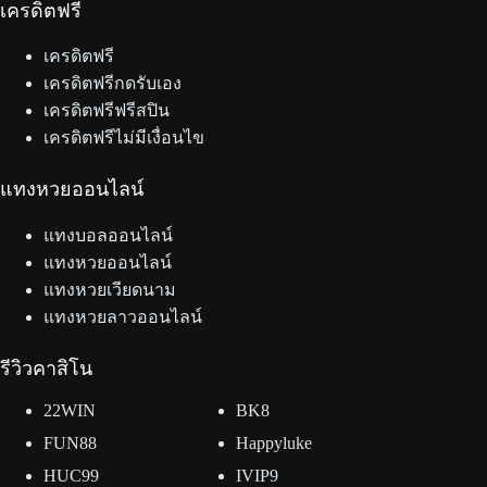
เครดิตฟรี
เครดิตฟรี
เครดิตฟรีกดรับเอง
เครดิตฟรีฟรีสปิน
เครดิตฟรีไม่มีเงื่อนไข
แทงหวยออนไลน์
แทงบอลออนไลน์
แทงหวยออนไลน์
แทงหวยเวียดนาม
แทงหวยลาวออนไลน์
รีวิวคาสิโน
22WIN
BK8
FUN88
Happyluke
HUC99
IVIP9