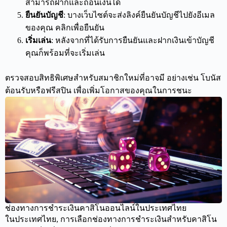
สามารถฝากและถอนเงินได้
ยืนยันบัญชี
: บางเว็บไซต์จะส่งลิงค์ยืนยันบัญชีไปยังอีเมล
ของคุณ คลิกเพื่อยืนยัน
เริ่มเล่น
: หลังจากที่ได้รับการยืนยันและฝากเงินเข้าบัญชี
คุณก็พร้อมที่จะเริ่มเล่น
ตรวจสอบสิทธิพิเศษสำหรับสมาชิกใหม่ที่อาจมี อย่างเช่น โบนัส
ต้อนรับหรือฟรีสปิน เพื่อเพิ่มโอกาสของคุณในการชนะ
ช่องทางการชำระเงินคาสิโนออนไลน์ในประเทศไทย
ในประเทศไทย, การเลือกช่องทางการชำระเงินสำหรับคาสิโน