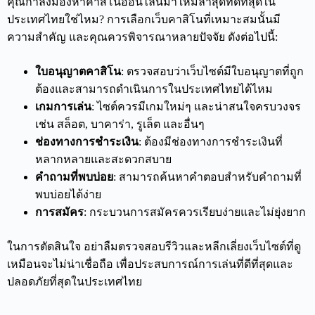
คุณกำลังมองหาคาสิโนออนไลน์มาใหม่ล่าสุดที่ดีที่สุดใน
ประเทศไทยใช่ไหม? การเลือกเว็บคาสิโนที่เหมาะสมนั้นมี
ความสำคัญ และคุณควรพิจารณาหลายปัจจัย ดังต่อไปนี้:
ใบอนุญาตคาสิโน
: ตรวจสอบว่าเว็บไซต์มีใบอนุญาตที่ถูก
ต้องและสามารถดำเนินการในประเทศไทยได้ไหม
เกมการเล่น
: ไซต์ควรมีเกมใหม่ๆ และน่าสนใจครบวงจร
เช่น สล็อต, บาคาร่า, รูเล็ต และอื่นๆ
ช่องทางการชำระเงิน
: ต้องมีช่องทางการชำระเงินที่
หลากหลายและสะดวกสบาย
คำถามที่พบบ่อย
: สามารถค้นหาคำตอบสำหรับคำถามที่
พบบ่อยได้ง่าย
การสมัคร
: กระบวนการสมัครควรเรียบง่ายและไม่ยุ่งยาก
ในการตัดสินใจ อย่าลืมตรวจสอบรีวิวและหลีกเลี่ยงเว็บไซต์ที่ดู
เหมือนจะไม่น่าเชื่อถือ เพื่อประสบการณ์การเล่นที่ดีที่สุดและ
ปลอดภัยที่สุดในประเทศไทย