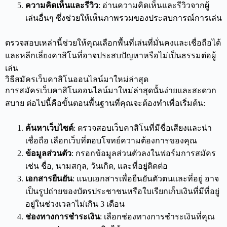
ความคิดเห็นและรีวิว
: อ่านความคิดเห็นและรีวิวจากผู้
เล่นอื่นๆ ซึ่งช่วยให้เห็นภาพรวมของประสบการณ์การเล่น
ตรวจสอบเหล่านี้ช่วยให้คุณเลือกพื้นที่เล่นที่มั่นคงและเชื่อถือได้
และหลีกเลี่ยงคาสิโนที่อาจประสบปัญหาหรือไม่เป็นธรรมต่อผู้
เล่น
วิธีสมัครเว็บคาสิโนออนไลน์มาใหม่ล่าสุด
การสมัครเว็บคาสิโนออนไลน์มาใหม่ล่าสุดนั้นง่ายและสะดวก
สบาย ต่อไปนี้คือขั้นตอนพื้นฐานที่คุณจะต้องทำเพื่อเริ่มต้น:
ค้นหาเว็บไซต์
: ตรวจสอบเว็บคาสิโนที่มีชื่อเสียงและน่า
เชื่อถือ เลือกเว็บที่ตอบโจทย์ความต้องการของคุณ
ข้อมูลส่วนตัว
: กรอกข้อมูลส่วนตัวลงในฟอร์มการสมัคร
เช่น ชื่อ, นามสกุล, วันเกิด, และที่อยู่ติดต่อ
เอกสารยืนยัน
: แนบเอกสารเพื่อยืนยันตัวตนและที่อยู่ อาจ
เป็นรูปถ่ายของบัตรประชาชนหรือใบเรียกเก็บเงินที่มีที่อยู่
อยู่ในช่วงเวลาไม่เกิน 3 เดือน
ช่องทางการชำระเงิน
: เลือกช่องทางการชำระเงินที่คุณ