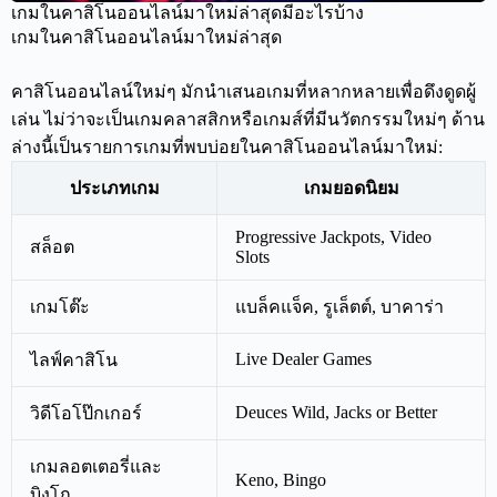
เกมในคาสิโนออนไลน์มาใหม่ล่าสุดมีอะไรบ้าง
เกมในคาสิโนออนไลน์มาใหม่ล่าสุด
คาสิโนออนไลน์ใหม่ๆ มักนำเสนอเกมที่หลากหลายเพื่อดึงดูดผู้
เล่น ไม่ว่าจะเป็นเกมคลาสสิกหรือเกมส์ที่มีนวัตกรรมใหม่ๆ ด้าน
ล่างนี้เป็นรายการเกมที่พบบ่อยในคาสิโนออนไลน์มาใหม่:
ประเภทเกม
เกมยอดนิยม
Progressive Jackpots, Video
สล็อต
Slots
เกมโต๊ะ
แบล็คแจ็ค, รูเล็ตต์, บาคาร่า
Live Dealer Games
ไลฟ์คาสิโน
Deuces Wild, Jacks or Better
วิดีโอโป๊กเกอร์
เกมลอตเตอรี่และ
Keno, Bingo
บิงโก