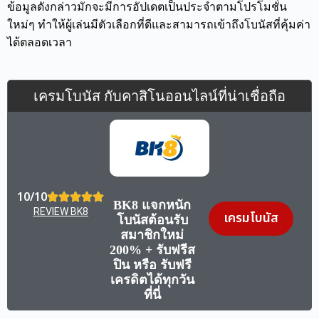
ข้อมูลดังกล่าวมักจะมีการอัปเดตเป็นประจำตามโปรโมชั่น
ใหม่ๆ ทำให้ผู้เล่นมีตัวเลือกที่ดีและสามารถเข้าถึงโบนัสที่คุ้มค่า
ได้ตลอดเวลา
เครมโบนัส กับคาสิโนออนไลน์ที่น่าเชื่อถือ
10/10
BK8 แจกหนัก
REVIEW BK8
เครมโบนัส
โบนัสต้อนรับ
สมาชิกใหม่
200% + รับฟรีส
ปิน หรือ รับฟรี
เครดิตได้ทุกวัน
ที่นี่