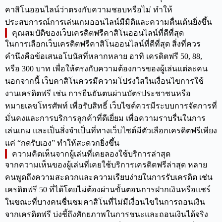
คาสิโนออนไลน์ว่าตรงกับความชอบหรือไม่ ทำให้
ประสบการณ์การเล่นเกมออนไลน์มีมิติและความตื่นเต้นยิ่งขึ้น
คุณสมบัติของเว็บเครดิตฟรีคาสิโนออนไลน์ที่ดีที่สุด
ในการเลือกเว็บเครดิตฟรีคาสิโนออนไลน์ที่ดีที่สุด สิ่งที่ควร
คำนึงคือข้อเสนอโบนัสที่หลากหลาย อาทิ เครดิตฟรี 50, 88,
หรือ 300 บาท เพื่อให้ตรงกับความต้องการของผู้เล่นแต่ละคน
นอกจากนี้ เว็บคาสิโนควรมีความโปร่งใสในเงื่อนไขการใช้
งานเครดิตฟรี เช่น การยืนยันตนผ่านบัตรประชาชนหรือ
หมายเลขโทรศัพท์ เพื่อรับสิทธิ์ เว็บไซต์ควรมีระบบการจัดการที่
มั่นคงและการบริการลูกค้าที่ดีเยี่ยม เพื่อความราบรื่นในการ
เล่นเกม และเป็นสิ่งจำเป็นที่ทางเว็บไซต์มีตัวเลือกเครดิตฟรีเพียง
แค่ “กดรับเอง” ทำให้สะดวกยิ่งขึ้น
ความคิดเห็นจากผู้เล่นที่เคยลองใช้บริการล่าสุด
จากความเห็นของผู้เล่นที่เคยใช้บริการเครดิตฟรีล่าสุด หลาย
คนพูดถึงความสะดวกและความเรียบง่ายในการรับเครดิต เช่น
เครดิตฟรี 50 ที่ได้โดยไม่ต้องผ่านขั้นตอนการฝากเงินหรือแชร์
ในขณะที่บางคนชื่นชมคาสิโนที่ไม่มีเงื่อนไขในการถอนเงิน
จากเครดิตฟรี บ่งชี้ถึงศักยภาพในการชนะและถอนเงินได้จริง