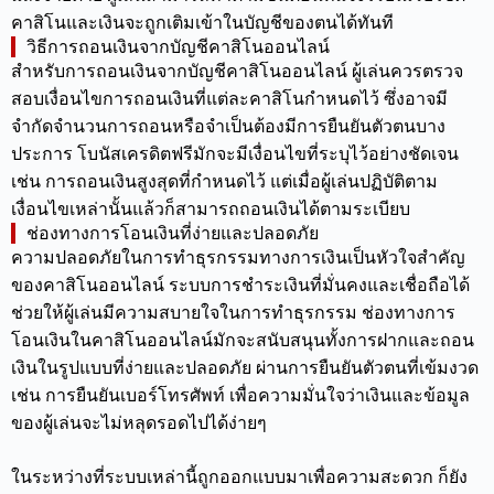
คาสิโนและเงินจะถูกเติมเข้าในบัญชีของตนได้ทันที
วิธีการถอนเงินจากบัญชีคาสิโนออนไลน์
สำหรับการถอนเงินจากบัญชีคาสิโนออนไลน์ ผู้เล่นควรตรวจ
สอบเงื่อนไขการถอนเงินที่แต่ละคาสิโนกำหนดไว้ ซึ่งอาจมี
จำกัดจำนวนการถอนหรือจำเป็นต้องมีการยืนยันตัวตนบาง
ประการ โบนัสเครดิตฟรีมักจะมีเงื่อนไขที่ระบุไว้อย่างชัดเจน
เช่น การถอนเงินสูงสุดที่กำหนดไว้ แต่เมื่อผู้เล่นปฏิบัติตาม
เงื่อนไขเหล่านั้นแล้วก็สามารถถอนเงินได้ตามระเบียบ
ช่องทางการโอนเงินที่ง่ายและปลอดภัย
ความปลอดภัยในการทำธุรกรรมทางการเงินเป็นหัวใจสำคัญ
ของคาสิโนออนไลน์ ระบบการชำระเงินที่มั่นคงและเชื่อถือได้
ช่วยให้ผู้เล่นมีความสบายใจในการทำธุรกรรม ช่องทางการ
โอนเงินในคาสิโนออนไลน์มักจะสนับสนุนทั้งการฝากและถอน
เงินในรูปแบบที่ง่ายและปลอดภัย ผ่านการยืนยันตัวตนที่เข้มงวด
เช่น การยืนยันเบอร์โทรศัพท์ เพื่อความมั่นใจว่าเงินและข้อมูล
ของผู้เล่นจะไม่หลุดรอดไปได้ง่ายๆ
ในระหว่างที่ระบบเหล่านี้ถูกออกแบบมาเพื่อความสะดวก ก็ยัง