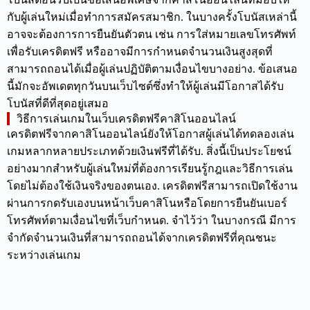
กับผู้เล่นใหม่เมื่อทำการสมัครสมาชิก. ในบางครั้งโบนัสเหล่านี้
อาจจะต้องการการยืนยันตัวตน เช่น การใส่หมายเลขโทรศัพท์
เพื่อรับเครดิตฟรี หรืออาจมีการกำหนดจำนวนเงินสูงสุดที่
สามารถถอนได้เมื่อผู้เล่นปฏิบัติตามเงื่อนไขบางอย่าง. ข้อเสนอ
นี้มักจะอัพเดตทุกวันบนเว็บไซต์ซึ่งทำให้ผู้เล่นมีโอกาสได้รับ
โบนัสที่ดีที่สุดอยู่เสมอ
วิธีการเล่นเกมในเว็บเครดิตฟรีคาสิโนออนไลน์
เครดิตฟรีจากคาสิโนออนไลน์ยังให้โอกาสผู้เล่นได้ทดลองเล่น
เกมหลากหลายประเภทด้วยเงินฟรีที่ได้รับ. สิ่งนี้เป็นประโยชน์
อย่างมากสำหรับผู้เล่นใหม่ที่ต้องการเรียนรู้กฎและวิธีการเล่น
โดยไม่ต้องใช้เงินจริงของตนเอง. เครดิตฟรีสามารถเปิดใช้งาน
ผ่านการกดรับเองบนหน้าเว็บคาสิโนหรือโดยการยืนยันเบอร์
โทรศัพท์ตามเงื่อนไขที่เว็บกำหนด. จำไว้ว่า ในบางกรณี มีการ
จำกัดจำนวนเงินที่สามารถถอนได้จากเครดิตฟรีที่คุณชนะ
ระหว่างเล่นเกม