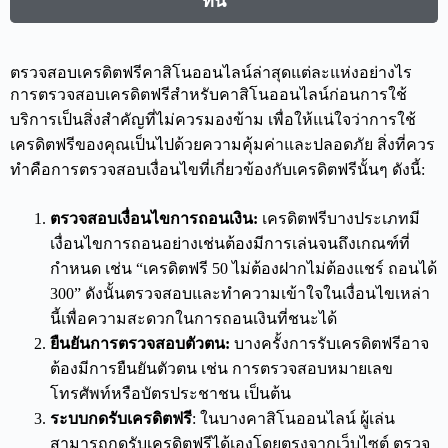
ที่นี่
ตรวจสอบเครดิตฟรีคาสิโนออนไลน์ล่าสุดแต่ละแห่งอย่างไร
การตรวจสอบเครดิตฟรีสำหรับคาสิโนออนไลน์ก่อนการใช้
บริการเป็นสิ่งสำคัญที่ไม่ควรมองข้าม เพื่อให้แน่ใจว่าการใช้
เครดิตฟรีของคุณเป็นไปด้วยความคุ้มค่าและปลอดภัย สิ่งที่ควร
ทำคือการตรวจสอบเงื่อนไขที่เกี่ยวข้องกับเครดิตฟรีนั้นๆ ดังนี้:
ตรวจสอบเงื่อนไขการถอนเงิน:
เครดิตฟรีบางประเภทมี
เงื่อนไขการถอนอย่างเช่นต้องมีการเล่นจนถึงเกณฑ์ที่
กำหนด เช่น “เครดิตฟรี 50 ไม่ต้องฝากไม่ต้องแชร์ ถอนได้
300” ดังนั้นตรวจสอบและทำความเข้าใจในเงื่อนไขเหล่า
นี้เพื่อความสะดวกในการถอนเงินที่ชนะได้
ยืนยันการตรวจสอบตัวตน:
บางครั้งการรับเครดิตฟรีอาจ
ต้องมีการยืนยันตัวตน เช่น การตรวจสอบหมายเลข
โทรศัพท์หรือบัตรประชาชน เป็นต้น
ระบบกดรับเครดิตฟรี
: ในบางคาสิโนออนไลน์ ผู้เล่น
สามารถกดรับเครดิตฟรีได้เองโดยตรงจากเว็บไซต์ ตรวจ