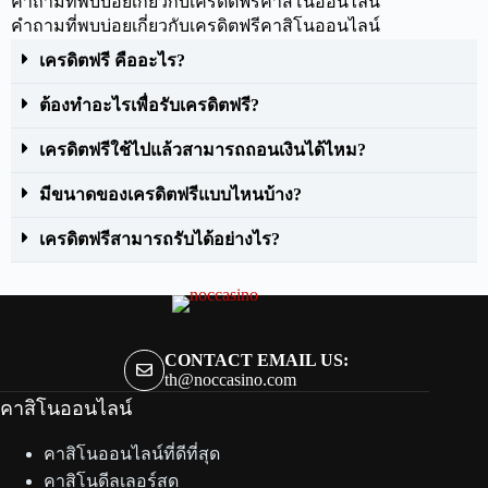
คำถามที่พบบ่อยเกี่ยวกับเครดิตฟรีคาสิโนออนไลน์
คำถามที่พบบ่อยเกี่ยวกับเครดิตฟรีคาสิโนออนไลน์
เครดิตฟรี คืออะไร?
ต้องทำอะไรเพื่อรับเครดิตฟรี?
เครดิตฟรีใช้ไปแล้วสามารถถอนเงินได้ไหม?
มีขนาดของเครดิตฟรีแบบไหนบ้าง?
เครดิตฟรีสามารถรับได้อย่างไร?
CONTACT EMAIL US:
th@noccasino.com
คาสิโนออนไลน์
คาสิโนออนไลน์ที่ดีที่สุด
คาสิโนดีลเลอร์สด