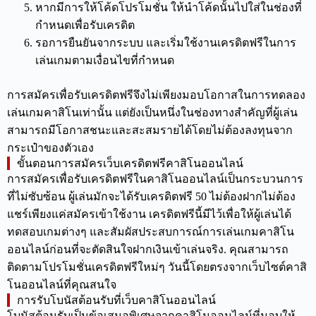
หากมีการให้โค้ดโปรโมชั่น ให้นำโค้ดนั้นไปใส่ในช่องที่
กำหนดเพื่อรับเครดิต
รอการยืนยันจากระบบ และเริ่มใช้งานเครดิตฟรีในการ
เล่นเกมตามเงื่อนไขที่กำหนด
การสมัครเพื่อรับเครดิตฟรีจึงไม่เพียงมอบโอกาสในการทดลอง
เล่นเกมคาสิโนเท่านั้น แต่ยังเป็นหนึ่งในช่องทางสำคัญที่ผู้เล่น
สามารถมีโอกาสชนะและสะสมรายได้โดยไม่ต้องลงทุนจาก
กระเป๋าของตัวเอง
ขั้นตอนการสมัครเว็บเครดิตฟรีคาสิโนออนไลน์
การสมัครเพื่อรับเครดิตฟรีในคาสิโนออนไลน์เป็นกระบวนการ
ที่ไม่ซับซ้อน ผู้เล่นมักจะได้รับเครดิตฟรี 50 ไม่ต้องฝากไม่ต้อง
แชร์เพียงแค่สมัครเข้าใช้งาน เครดิตฟรีนี้มีไว้เพื่อให้ผู้เล่นได้
ทดสอบเกมต่างๆ และสัมผัสประสบการณ์การเล่นเกมคาสิโน
ออนไลน์ก่อนที่จะตัดสินใจฝากเงินเข้าเล่นจริง. คุณสามารถ
ติดตามโปรโมชั่นเครดิตฟรีใหม่ๆ วันนี้โดยตรงจากเว็บไซต์คาสิ
โนออนไลน์ที่คุณสนใจ
การรับโบนัสต้อนรับที่เว็บคาสิโนออนไลน์
โบนัสต้อนรับเป็นข้อเสนอพิเศษจากคาสิโนออนไลน์ที่มอบให้