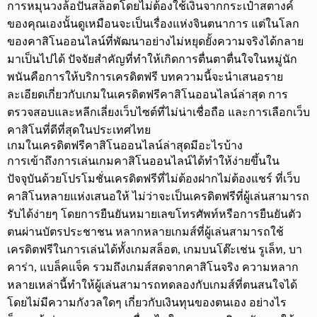
การหมุนวงล้อปั่นสล็อตโดยไม่ต้องใช้เงินจากกระเป๋าสตางค์
ของคุณเองนั้นดูเหมือนจะเป็นเรื่องแห่งจินตนาการ แต่ในโลก
ของคาสิโนออนไลน์ที่พัฒนาอย่างไม่หยุดยั้งความจริงได้กลาย
มาเป็นไปได้ ปัจจัยสำคัญที่ทำให้เกิดการตื่นตาตื่นใจในหมู่นัก
พนันคือการให้บริการเครดิตฟรี บทความนี้จะนำเสนอราย
ละเอียดเกี่ยวกับเกมในเครดิตฟรีคาสิโนออนไลน์ล่าสุด การ
ตรวจสอบและหลีกเลี่ยงเว็บไซต์ที่ไม่น่าเชื่อถือ และการเลือกเว็บ
คาสิโนที่ดีที่สุดในประเทศไทย
เกมในเครดิตฟรีคาสิโนออนไลน์ล่าสุดมีอะไรบ้าง
การเข้าถึงการเล่นเกมคาสิโนออนไลน์ได้ทำให้ง่ายขึ้นใน
ปัจจุบันด้วยโปรโมชั่นเครดิตฟรีที่ไม่ต้องฝากไม่ต้องแชร์ ที่เว็บ
คาสิโนหลายแห่งเสนอให้ ไม่ว่าจะเป็นเครดิตฟรีที่ผู้เล่นสามารถ
รับได้ง่ายๆ โดยการยืนยันหมายเลขโทรศัพท์หรือการยืนยันตัว
ตนผ่านบัตรประชาชน หลากหลายเกมส์ที่ผู้เล่นสามารถใช้
เครดิตฟรีในการเล่นได้ทั้งเกมสล็อต, เกมบนโต๊ะเช่น รูเล็ท, บา
คาร่า, แบล็คแจ็ค รวมถึงเกมส์สดจากคาสิโนจริง ความหลาก
หลายเหล่านี้ทำให้ผู้เล่นสามารถทดลองกับเกมส์ที่ตนสนใจได้
โดยไม่มีความกังวลใดๆ เกี่ยวกับเงินทุนของตนเอง อย่างไร