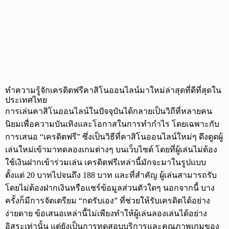
ทำความรู้จักเครดิตฟรีคาสิโนออนไลน์มาใหม่ล่าสุดที่ดีที่สุดใน
ประเทศไทย
การเล่นคาสิโนออนไลน์ในปัจจุบันได้กลายเป็นวิถีที่หลายคน
นิยมเพื่อความบันเทิงและโอกาสในการทำกำไร โดยเฉพาะกับ
การเสนอ “เครดิตฟรี” ซึ่งเป็นวิธีที่คาสิโนออนไลน์ใหม่ๆ ดึงดูดผู้
เล่นใหม่เข้ามาทดลองเกมต่างๆ บนเว็บไซต์ โดยที่ผู้เล่นไม่ต้อง
ใช้เงินฝากเข้าร่วมเล่น เครดิตฟรีเหล่านี้มักจะมาในรูปแบบ
ตั้งแต่ 20 บาทไปจนถึง 188 บาท และที่สำคัญ ผู้เล่นสามารถรับ
โดยไม่ต้องฝากเงินหรือแชร์ข้อมูลส่วนตัวใดๆ นอกจากนี้ บาง
ครั้งก็มีการจัดเตรียม “กดรับเอง” ที่ช่วยให้รับเครดิตได้อย่าง
ง่ายดาย ข้อเสนอเหล่านี้ไม่เพียงทำให้ผู้เล่นลองเล่นได้อย่าง
อิสระเท่านั้น แต่ยังเป็นการทดสอบบริการและคุณภาพเกมของ