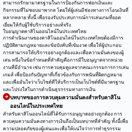
สามารถรักษามาตรฐานในการป้องกันการฟอกเงินและ
กิจกรรมที่ไม่ชอบมาพากล โดยให้ผู้เล่นมีช่องทางการโอนเงินที่
หลากหลาย ทั้งนี้ เพื่อรองรับประสบการณ์การเล่นเกมที่ยอด
เยี่ยมให้กับผู้ใช้บริการอย่างแท้จริง
ใบอนุญาตคาสิโนออนไลน์ในประเทศไทย
การดำเนินงานของคาสิโนออนไลน์ในประเทศไทยต้องมีการ
ปฏิบัติตามกฎหมายและข้อบังคับที่เข้มงวด เพื่อให้ผู้ประกอบ
การสามารถให้บริการอย่างถูกต้องและเพื่อความมั่นคงของผู้
เล่น หนึ่งในข้อกำหนดที่สำคัญคือการมีใบอนุญาตจากหน่วย
งานที่มีอำนาจ เช่น การควบคุมดูแลจากคณะกรรมการการเล่น
เกมส์ เพื่อป้องกันปัญหาที่เกี่ยวข้องกับการพนันที่ผิดกฎหมาย
และเพื่อมั่นใจว่าเว็บไซต์ที่ให้บริการเป็นเว็บไซต์ที่มีมาตรฐาน
และโปร่งใสในการดำเนินธุรกรรมทางการเงิน
บทบาทของการควบคุมความมั่นคงสำหรับคาสิโน
ออนไลน์ในประเทศไทย
สำหรับคาสิโนออนไลน์ที่ได้รับการอนุญาตอย่างถูกต้อง การ
ควบคุมความมั่นคงทางการเงินถือเป็นบทบาทที่สำคัญ ทั้งนี้เพื่อ
ความปลอดภัยของผู้เล่นและเพื่อให้แน่ใจว่าการทำธุรกรรม