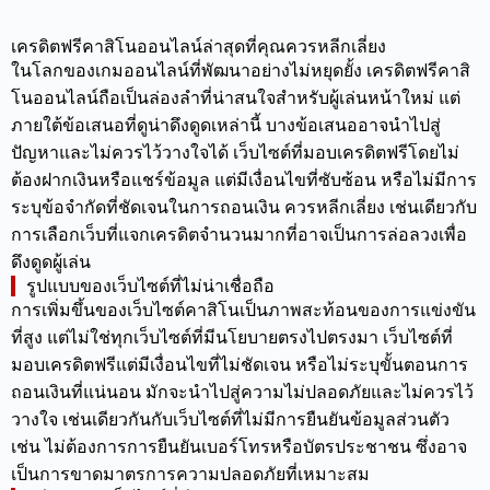
เครดิตฟรีคาสิโนออนไลน์ล่าสุดที่คุณควรหลีกเลี่ยง
ในโลกของเกมออนไลน์ที่พัฒนาอย่างไม่หยุดยั้ง เครดิตฟรีคาสิ
โนออนไลน์ถือเป็นล่องลำที่น่าสนใจสำหรับผู้เล่นหน้าใหม่ แต่
ภายใต้ข้อเสนอที่ดูน่าดึงดูดเหล่านี้ บางข้อเสนออาจนำไปสู่
ปัญหาและไม่ควรไว้วางใจได้ เว็บไซต์ที่มอบเครดิตฟรีโดยไม่
ต้องฝากเงินหรือแชร์ข้อมูล แต่มีเงื่อนไขที่ซับซ้อน หรือไม่มีการ
ระบุข้อจำกัดที่ชัดเจนในการถอนเงิน ควรหลีกเลี่ยง เช่นเดียวกับ
การเลือกเว็บที่แจกเครดิตจำนวนมากที่อาจเป็นการล่อลวงเพื่อ
ดึงดูดผู้เล่น
รูปแบบของเว็บไซต์ที่ไม่น่าเชื่อถือ
การเพิ่มขึ้นของเว็บไซต์คาสิโนเป็นภาพสะท้อนของการแข่งขัน
ที่สูง แต่ไม่ใช่ทุกเว็บไซต์ที่มีนโยบายตรงไปตรงมา เว็บไซต์ที่
มอบเครดิตฟรีแต่มีเงื่อนไขที่ไม่ชัดเจน หรือไม่ระบุขั้นตอนการ
ถอนเงินที่แน่นอน มักจะนำไปสู่ความไม่ปลอดภัยและไม่ควรไว้
วางใจ เช่นเดียวกันกับเว็บไซต์ที่ไม่มีการยืนยันข้อมูลส่วนตัว
เช่น ไม่ต้องการการยืนยันเบอร์โทรหรือบัตรประชาชน ซึ่งอาจ
เป็นการขาดมาตรการความปลอดภัยที่เหมาะสม