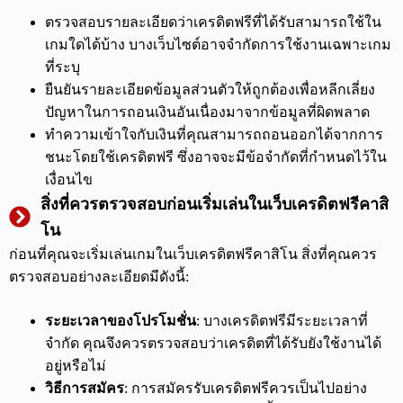
ตรวจสอบรายละเอียดว่าเครดิตฟรีที่ได้รับสามารถใช้ใน
เกมใดได้บ้าง บางเว็บไซต์อาจจำกัดการใช้งานเฉพาะเกม
ที่ระบุ
ยืนยันรายละเอียดข้อมูลส่วนตัวให้ถูกต้องเพื่อหลีกเลี่ยง
ปัญหาในการถอนเงินอันเนื่องมาจากข้อมูลที่ผิดพลาด
ทำความเข้าใจกับเงินที่คุณสามารถถอนออกได้จากการ
ชนะโดยใช้เครดิตฟรี ซึ่งอาจจะมีข้อจำกัดที่กำหนดไว้ใน
เงื่อนไข
สิ่งที่ควรตรวจสอบก่อนเริ่มเล่นในเว็บเครดิตฟรีคาสิ
โน
ก่อนที่คุณจะเริ่มเล่นเกมในเว็บเครดิตฟรีคาสิโน สิ่งที่คุณควร
ตรวจสอบอย่างละเอียดมีดังนี้:
ระยะเวลาของโปรโมชั่น
: บางเครดิตฟรีมีระยะเวลาที่
จำกัด คุณจึงควรตรวจสอบว่าเครดิตที่ได้รับยังใช้งานได้
อยู่หรือไม่
วิธีการสมัคร
: การสมัครรับเครดิตฟรีควรเป็นไปอย่าง