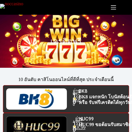
เครดิตฟรี
10 อันดับ คาสิโนออนไลน์ที่ดีที่สุด ประจำเดือนนี้
อ่าน
BK8
/
1
รีวิว
BK8 แจกหนัก โบนัสต้อนรั
1
BK8
0
หรือ รับฟรีเครดิตได้ทุกวันที่
0
อ่าน
HUC99
/
1
รีวิว
HUC99 ขอต้อนรับสมาชิก
1
HUC99
0