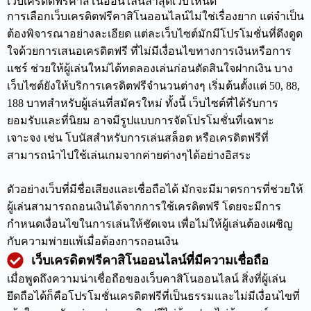
เว็บเครดิตฟรีคาสิโนออนไลน์ล่าสุดเว็บไหนดี
การเลือกเว็บเครดิตฟรีคาสิโนออนไลน์ไม่ใช่เรื่องยาก แต่จำเป็น
ต้องพิจารณาอย่างละเอียด แต่ละเว็บไซต์มักมีโปรโมชั่นที่ดึงดูด
ใจด้วยการเสนอเครดิตฟรี ที่ไม่มีเงื่อนไขทางการเงินหรือการ
แชร์ ช่วยให้ผู้เล่นใหม่ได้ทดลองเล่นก่อนตัดสินใจฝากเงิน บาง
เว็บไซต์ยังให้บริการเครดิตฟรีจำนวนต่างๆ เริ่มต้นตั้งแต่ 50, 88,
188 บาทสำหรับผู้เล่นที่สมัครใหม่ ทั้งนี้ เว็บไซต์ที่ได้รับการ
ยอมรับและที่นิยม อาจมีรูปแบบการจัดโปรโมชั่นที่เฉพาะ
เจาะจง เช่น โบนัสสำหรับการเล่นสล็อต หรือเครดิตฟรีที่
สามารถนำไปใช้เล่นเกมจากค่ายต่างๆได้อย่างอิสระ
ตัวอย่างเว็บที่มีชื่อเสียงและเชื่อถือได้ มักจะมีมาตรการที่ช่วยให้
ผู้เล่นสามารถถอนเงินได้จากการใช้เครดิตฟรี โดยจะมีการ
กำหนดเงื่อนไขในการเล่นให้ชัดเจน เพื่อไม่ให้ผู้เล่นต้องเผชิญ
กับความพ่ายแพ้เมื่อต้องการถอนเงิน
เว็บเครดิตฟรีคาสิโนออนไลน์ที่มีความเชื่อถือ
เมื่อพูดถึงความน่าเชื่อถือของเว็บคาสิโนออนไลน์ สิ่งที่ผู้เล่น
ยึดถือได้ก็คือโปรโมชั่นเครดิตฟรีที่เป็นธรรมและไม่มีเงื่อนไขที่