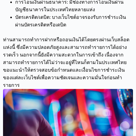
การโอนเงินผ่านธนาคาร: มีช่องทางการโอนเงินผ่าน
บัญชีธนาคารในประเทศไทยหลายแห่ง
บัตรเครดิต/เดบิต: บางเว็บไซต์อาจรองรับการชำระเงิน
ผ่านบัตรเครดิตหรือเดบิต
ท่านสามารถทำการฝากหรือถอนเงินได้โดยตรงผ่านเว็บสล็อต
แห่งนี้ ซึ่งมีความปลอดภัยสูงและสามารถทำรายการได้อย่าง
รวดเร็ว นอกจากนี้ยังมีความสะดวกในการเข้าถึง เนื่องจาก
สามารถทำรายการได้ไม่ว่าจะอยู่ที่ไหนก็ตามในประเทศไทย
ขอแนะนำให้ตรวจสอบข้อกำหนดและเงื่อนไขการชำระเงิน
ของแต่ละเว็บไซต์เพื่อความชัดเจนและความมั่นใจก่อนทำ
รายการ