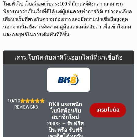
โดยทั่วไป เว็บสล็อตเว็บตรง100 ที่มีเกณฑ์ดังกล่าวสามารถ
พิจารณาว่าเป็นเว็บที่ดีได้ แต่ผู้เล่นควรทำการวิจัยอย่างละเอียด
เพื่อหาเว็บที่ตรงกับความต้องการและมีความน่าเชื่อถือสูงสุด
นอกจากนั้น ยังควรติดตาม คู่มือและเคล็ดลับต่า เพื่อเข้าใจเกม
และกลยุทธ์ในการเดิมพันที่ดีขึ้น
เครมโบนัส กับคาสิโนออนไลน์ที่น่าเชื่อถือ
10/10
BK8 แจกหนัก
REVIEW BK8
เครมโบนัส
โบนัสต้อนรับ
สมาชิกใหม่
200% + รับฟรีส
ปิน หรือ รับฟรี
เครดิตได้ทุกวัน