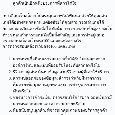
ลูกค้าเป็นอีกหนึ่งประการที่ควรใส่ใจ
การเลือกเว็บสล็อตเว็บตรงคุณภาพไม่เพียงแต่ช่วยให้คุณเล่น
เกมได้อย่างสนุกสนาน แต่ยังช่วยให้คุณสามารถเล่นเกมได้
อย่างปลอดภัยและเชื่อถือได้ ดังนั้น การตรวจสอบข้อมูลของเว็บ
ต่างๆ ก่อนทำการลงทุนจึงเป็นสิ่งสำคัญและควรทำอยู่เสมอ
ตรวจสอบสล็อตเว็บตรง100 แต่ละแห่งอย่างไร
การตรวจสอบสล็อตเว็บตรง100 แต่ละแห่ง
ความน่าเชื่อถือ: ตรวจสอบว่าเว็บได้รับใบอนุญาตจาก
องค์กรไหน และเป็นที่ยอมรับในระดับสากลหรือไม่
รีวิวจากผู้เล่น: ค้นหาข้อมูลจากรีวิวของผู้ที่เคยใช้บริการ
ความปลอดภัยของข้อมูล: สำรวจว่าเว็บมีมาตรการ
คุ้มครองข้อมูลส่วนบุคคลและการทำธุรกรรมทางการ
เงินหรือไม่
ช่องทางการชำระเงิน: ตรวจสอบวิธีการฝาก-ถอนเงินว่ามี
ความหลากหลายและสะดวกสบายหรือไม่
ทีมสนับสนุนลูกค้า: พิจารณาคุณภาพของบริการลูกค้า