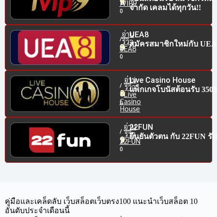
9
1
IVIP9
จำกัด เคลมได้ทุกวัน!!
0
อ่าน
UEA8
/
รีวิว
สมัครสมาชิกใหม่กับ UEA8
9
1
UEA8
0
อ่าน
Live Casino House
/
รีวิว
แพ็กเกจโบนัสต้อนรับ 350%
8
Live
1
Casino
0
House
อ่าน
22FUN
/
รีวิว
ยืนยันตัวตน กับ 22FUN รับ
9
1
22FUN
0
คู่มือและเคล็ดลับ เว็บสล็อตเว็บตรง100 แนะนำเว็บสล็อต 10
อันดับประจำเดือนนี้