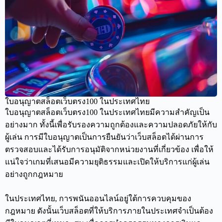
ใบอนุญาตสล็อตเว็บตรง100 ในประเทศไทย
ใบอนุญาตสล็อตเว็บตรง100 ในประเทศไทยมีความสำคัญเป็น
อย่างมาก ทั้งนี้เพื่อรับรองความถูกต้องและความปลอดภัยให้กับ
ผู้เล่น การมีใบอนุญาตเป็นการยืนยันว่าเว็บสล็อตได้ผ่านการ
ตรวจสอบและได้รับการอนุมัติจากหน่วยงานที่เกี่ยวข้อง เพื่อให้
แน่ใจว่าเกมที่เสนอมีความยุติธรรมและเปิดให้บริการแก่ผู้เล่น
อย่างถูกกฎหมาย
ในประเทศไทย, การพนันออนไลน์อยู่ใต้การควบคุมของ
กฎหมาย ดังนั้นเว็บสล็อตที่ให้บริการภายในประเทศจำเป็นต้อง