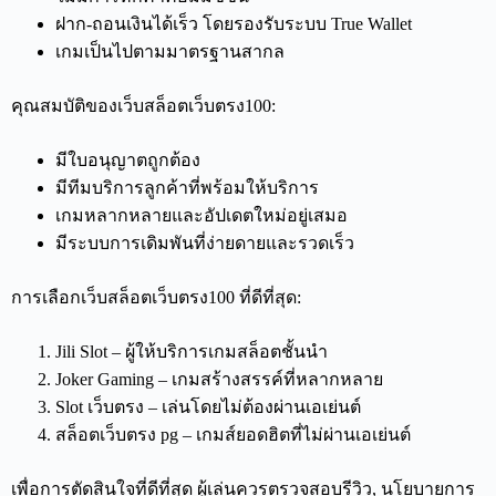
ฝาก-ถอนเงินได้เร็ว โดยรองรับระบบ True Wallet
เกมเป็นไปตามมาตรฐานสากล
คุณสมบัติของเว็บสล็อตเว็บตรง100:
มีใบอนุญาตถูกต้อง
มีทีมบริการลูกค้าที่พร้อมให้บริการ
เกมหลากหลายและอัปเดตใหม่อยู่เสมอ
มีระบบการเดิมพันที่ง่ายดายและรวดเร็ว
การเลือกเว็บสล็อตเว็บตรง100 ที่ดีที่สุด:
Jili Slot – ผู้ให้บริการเกมสล็อตชั้นนำ
Joker Gaming – เกมสร้างสรรค์ที่หลากหลาย
Slot เว็บตรง – เล่นโดยไม่ต้องผ่านเอเย่นต์
สล็อตเว็บตรง pg – เกมส์ยอดฮิตที่ไม่ผ่านเอเย่นต์
เพื่อการตัดสินใจที่ดีที่สุด ผู้เล่นควรตรวจสอบรีวิว, นโยบายการ