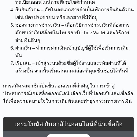
ทะเบียนออนไลน์ตามที่เว็บไซต์กำหนด
ยืนยันตัวตน – อัพโหลดเอกสารจำเป็นเพื่อการยืนยันตัวตน
เช่น บัตรประชาชน หรือเอกสารที่มีที่อยู่
ช่องทางการชำระเงิน – เลือกวิธีการชำระเงินที่ต้องการ
มักพบว่าเว็บสล็อตในไทยรองรับ True Wallet และวิธีการ
จ่ายเงินอื่นๆ
ฝากเงิน – ทำการฝากเงินเข้าสู่บัญชีผู้ใช้เพื่อเริ่มการเดิม
พัน
เริ่มเล่น – เข้าสู่ระบบด้วยชื่อผู้ใช้งานและรหัสผ่านที่ได้
สร้างขึ้น จากนั้นเริ่มเล่นเกมสล็อตที่คุณชื่นชอบได้ทันที
การสมัครสมาชิกเป็นขั้นตอนแรกที่สำคัญในการเข้าสู่
ประสบการณ์เกมสล็อตออนไลน์ เลือกเว็บที่ปลอดภัยและเชื่อถือ
ได้เพื่อความสบายใจในการเดิมพันและทำธุรกรรมทางการเงิน
เครมโบนัส กับคาสิโนออนไลน์ที่น่าเชื่อถือ