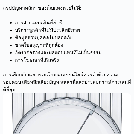
สรุปปัญหาหลักๆ ของเว็บแทงหวยไม่ดี:
การฝาก-ถอนเงินที่ล่าช้า
บริการลูกค้าที่ไม่มีประสิทธิภาพ
ข้อมูลส่วนบุคคลไม่ปลอดภัย
ขาดใบอนุญาตที่ถูกต้อง
อัตราต่อรองและผลตอบแทนที่ไม่เป็นธรรม
การโฆษณาที่เกินจริง
การเลือกเว็บแทงหวยเวียดนามออนไลน์ควรทำด้วยความ
รอบคอบ เพื่อหลีกเลี่ยงปัญหาเหล่านี้และประสบการณ์การเล่นที่
ดีที่สุด