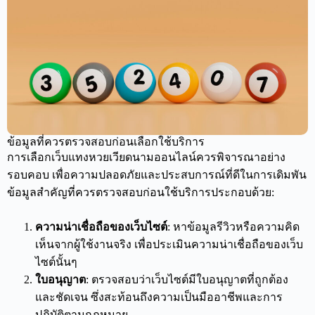
ข้อมูลที่ควรตรวจสอบก่อนเลือกใช้บริการ
การเลือกเว็บแทงหวยเวียดนามออนไลน์ควรพิจารณาอย่าง
รอบคอบ เพื่อความปลอดภัยและประสบการณ์ที่ดีในการเดิมพัน
ข้อมูลสำคัญที่ควรตรวจสอบก่อนใช้บริการประกอบด้วย:
ความน่าเชื่อถือของเว็บไซต์
: หาข้อมูลรีวิวหรือความคิด
เห็นจากผู้ใช้งานจริง เพื่อประเมินความน่าเชื่อถือของเว็บ
ไซต์นั้นๆ
ใบอนุญาต
: ตรวจสอบว่าเว็บไซต์มีใบอนุญาตที่ถูกต้อง
และชัดเจน ซึ่งสะท้อนถึงความเป็นมืออาชีพและการ
ปฏิบัติตามกฎหมาย