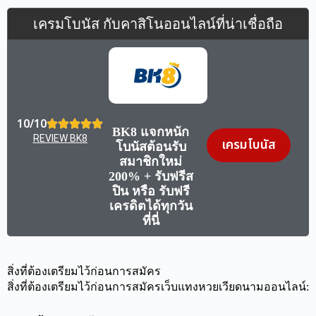
เครมโบนัส กับคาสิโนออนไลน์ที่น่าเชื่อถือ
10/10
BK8 แจกหนัก
REVIEW BK8
เครมโบนัส
โบนัสต้อนรับ
สมาชิกใหม่
200% + รับฟรีส
ปิน หรือ รับฟรี
เครดิตได้ทุกวัน
ที่นี่
สิ่งที่ต้องเตรียมไว้ก่อนการสมัคร
สิ่งที่ต้องเตรียมไว้ก่อนการสมัครเว็บแทงหวยเวียดนามออนไลน์: