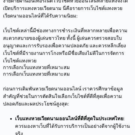
ง่ายดายผ่านอินเทอร์เน็ต เว็บไซต์หวยออนไลน์หลายแห่งจึงได้
เปิดบริการแทงหวยเวียดนาม นี่คือรายการเว็บไซต์แทงหวย
เวียดนามออนไลน์ที่ได้รับความนิยม:
เว็บไซต์เหล่านี้มีช่องทางการชำระเงินที่หลากหลายเพื่อความ
สะดวกสบายของผู้เล่นชาวไทย ทั้งนี้ ผู้เล่นควรตรวจสอบใบ
อนุญาตและการรับรองเพื่อความปลอดภัย และควรหลีกเลี่ยง
เว็บไซต์ที่มีรายงานการโกงหรือมีชื่อเสียงไม่ดีในการจัดการ
เว็บไซต์แทงหวย
การเลือกเว็บแทงหวยที่เหมาะสม
การเลือกเว็บแทงหวยที่เหมาะสม
ก่อนการเดิมพันหวยเวียดนามออนไลน์ เราควรศึกษาข้อมูล
สำคัญที่ช่วยในการตัดสินใจเลือกเว็บไซต์ที่ดีที่สุดเพื่อความ
ปลอดภัยและผลประโยชน์สูงสุด:
เว็บแทงหวยเวียดนามออนไลน์ที่ดีที่สุดในประเทศไทย
:
ควรมองหาเว็บที่ได้รับการบริการเป็นอย่างดีจากผู้ใช้งาน
จริง