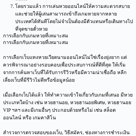
โดยรวมแล้ว การเล่นหวยออนไลน์ให้ความสะดวกสบาย
และช่วยให้ผู้เล่นสามารถเข้าถึงเกมหวยจากหลาย
ประเทศได้ทันทีโดยไม่จำเป็นต้องมีตัวแทนหรือเดินทางไป
ที่จุดขายตั๋วหวย
การเลือกกับเกมหวยที่เหมาะสม
การเลือกกับเกมหวยที่เหมาะสม
การเลือกเว็บแทงหวยเวียดนามออนไลน์ไม่ใช่เรื่องยุ่งยาก แต่
ควรพิจารณาอย่างรอบคอบเพื่อประสบการณ์ที่ดีที่สุด ให้เริ่ม
จากการค้นหาเว็บที่ได้รับการรีวิวหรือมีความน่าเชื่อถือ หลีก
เลี่ยงเว็บที่มีรีวิวไม่ดีหรือข้อมูลน้อย
เมื่อเลือกเว็บได้แล้ว ให้ทำความเข้าใจเกี่ยวกับเกมที่เสนอ มีหวย
ประเภทใดบ้าง เช่น หวยฮานอย, หวยฮานอยพิเศษ, หวยฮานอย
VIP ฯลฯ และมีเกมอื่นๆ ประกอบด้วยหรือไม่ เช่น สล็อต
ออนไลน์ หรือ เกมคาสิโน
สำรวจการตรวจสอบของเว็บ, วิธีสมัคร, ช่องทางการชำระเงิน