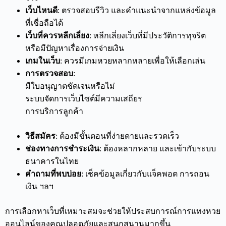
เว็บไหนดี
: ตรวจสอบรีวิว และคำแนะนำจากแหล่งข้อมูล
ที่เชื่อถือได้
เว็บที่ควรหลีกเลี่ยง
: หลีกเลี่ยงเว็บที่มีประวัติการทุจริต
หรือมีปัญหาเรื่องการจ่ายเงิน
เกมในเว็บ
: ควรมีเกมหวยหลากหลายเพื่อให้เลือกเล่น
การตรวจสอบ
:
มีใบอนุญาตชัดเจนหรือไม่
ระบบจัดการเว็บไซต์มีความเสถียร
การบริการลูกค้า
วิธีสมัคร
: ต้องมีขั้นตอนที่ง่ายดายและรวดเร็ว
ช่องทางการชำระเงิน
: ต้องหลากหลาย และเข้ากับระบบ
ธนาคารในไทย
คำถามที่พบบ่อย
: เช็คข้อมูลเกี่ยวกับแจ็คพอต การถอน
เงิน ฯลฯ
การเลือกหาเว็บที่เหมาะสมจะช่วยให้ประสบการณ์การแทงหวย
ออนไลน์ของคุณปลอดภัยและสนุกสนานมากขึ้น