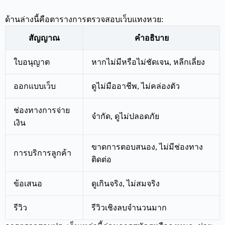
ด้านล่างนี้คือตารางการตรวจสอบเว็บแทงหวย:
สัญญาณ
คำอธิบาย
ใบอนุญาต
หากไม่มีหรือไม่ชัดเจน, หลีกเลี่ยง
ออกแบบเว็บ
ดูไม่มืออาชีพ, ไม่คล่องตัว
ช่องทางการจ่าย
จำกัด, ดูไม่ปลอดภัย
เงิน
ขาดการตอบสนอง, ไม่มีช่องทาง
การบริการลูกค้า
ติดต่อ
ข้อเสนอ
ดูเกินจริง, ไม่สมจริง
รีวิว
รีวิวเชิงลบจำนวนมาก