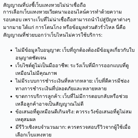
สัญญาณที่บ่งชี้เว็บแทงหวยไม่น่าเชื่อถือ
การเลือกเว็บแทงหวยเวียดนามออนไลน์ควรทำด้วยความ
รอบคอบ เพราะเว็บที่ไม่น่าเชื่อถือสามารถนำไปสู่ปัญหาต่างๆ
มากมาย ได้แก่ การโดนโกง หรือข้อมูลส่วนตัวรั่วไหล นี่คือ
สัญญาณที่ช่วยบอกว่าเว็บไหนไม่ควรใช้บริการ:
ไม่มีข้อมูลใบอนุญาต: เว็บที่ถูกต้องต้องมีข้อมูลเกี่ยวกับใบ
อนุญาตชัดเจน
เว็บไซต์ดูไม่เป็นมืออาชีพ: ระวังเว็บที่มีการออกแบบที่ดู
เหมือนไม่มีคุณภาพ
ไม่มีระบบการชำระเงินที่หลากหลาย: เว็บที่ดีควรมีช่อง
ทางการชำระเงินที่ปลอดภัยและหลายหลาย
ขาดการบริการลูกค้า: เว็บที่ไม่มีการตอบกลับหรือช่วย
เหลือลูกค้าอาจเป็นสัญญาณไม่ดี
ข้อเสนอที่ดูเหมือนดีเกินจริง: ควรระวังข้อเสนอที่ดูไม่สม
เหตุสมผล
มีรีวิวเชิงลบจำนวนมาก: ควรตรวจสอบรีวิวจากผู้ใช้เมื่อ
เลือกเว็บแทงหวย