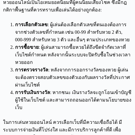
หวยออนไลน์เป็นไอเทมยอดนิยมที่ผู้คนนิยมเสี่ยงโชค ซึ่งมีกฎ
กติกาพื้นฐานที่ควรทราบเพื่อเล่นได้อย่างถูกต้อง:
การเลือกตัวเลข
: ผู้เล่นต้องเลือกตัวเลขที่ตนเองต้องการ
จากช่วงตัวเลขที่กำหนด เช่น 00-99 สำหรับหวย 2 ตัว,
000-999 สำหรับหวย 3 ตัว และอื่นๆ ตามประเภทของหวย
การซื้อขาย
: ผู้เล่นสามารถซื้อหวยได้ถึงขีดจำกัดเวลาที่
เว็บไซต์กำหนด หลังจากนั้นระบบจะปิดรับซื้อในช่วงเวลา
หวยออก
การตรวจรางวัล
: หลังจากการออกรางวัลของหวย ผู้เล่น
จะต้องตรวจสอบตัวเลขของตัวเองกับผลรางวัลที่ประกาศ
ผ่านเว็บไซต์
การรับเงินรางวัล
: หากชนะ เงินรางวัลจะถูกโอนเข้าบัญชี
ผู้ใช้ในเว็บไซต์ และสามารถถอนออกได้ตามนโยบายของ
เว็บ
ในการเล่นหวยออนไลน์ ควรเลือกเว็บที่มีความเชื่อถือได้ มี
ระบบการจ่ายเงินที่โปร่งใส และมีการบริการลูกค้าที่ดี เพื่อ