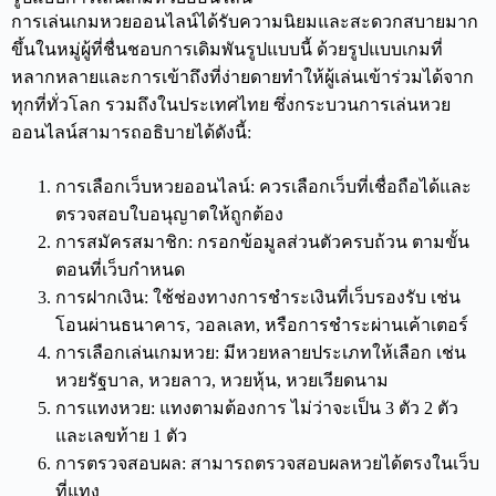
การเล่นเกมหวยออนไลน์ได้รับความนิยมและสะดวกสบายมาก
ขึ้นในหมู่ผู้ที่ชื่นชอบการเดิมพันรูปแบบนี้ ด้วยรูปแบบเกมที่
หลากหลายและการเข้าถึงที่ง่ายดายทำให้ผู้เล่นเข้าร่วมได้จาก
ทุกที่ทั่วโลก รวมถึงในประเทศไทย ซึ่งกระบวนการเล่นหวย
ออนไลน์สามารถอธิบายได้ดังนี้:
การเลือกเว็บหวยออนไลน์: ควรเลือกเว็บที่เชื่อถือได้และ
ตรวจสอบใบอนุญาตให้ถูกต้อง
การสมัครสมาชิก: กรอกข้อมูลส่วนตัวครบถ้วน ตามขั้น
ตอนที่เว็บกำหนด
การฝากเงิน: ใช้ช่องทางการชำระเงินที่เว็บรองรับ เช่น
โอนผ่านธนาคาร, วอลเลท, หรือการชำระผ่านเค้าเตอร์
การเลือกเล่นเกมหวย: มีหวยหลายประเภทให้เลือก เช่น
หวยรัฐบาล, หวยลาว, หวยหุ้น, หวยเวียดนาม
การแทงหวย: แทงตามต้องการ ไม่ว่าจะเป็น 3 ตัว 2 ตัว
และเลขท้าย 1 ตัว
การตรวจสอบผล: สามารถตรวจสอบผลหวยได้ตรงในเว็บ
ที่แทง