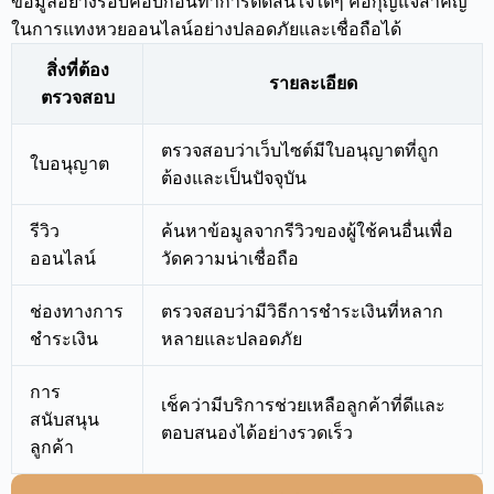
ข้อมูลอย่างรอบคอบก่อนทำการตัดสินใจใดๆ คือกุญแจสำคัญ
ในการแทงหวยออนไลน์อย่างปลอดภัยและเชื่อถือได้
สิ่งที่ต้อง
รายละเอียด
ตรวจสอบ
ตรวจสอบว่าเว็บไซต์มีใบอนุญาตที่ถูก
ใบอนุญาต
ต้องและเป็นปัจจุบัน
รีวิว
ค้นหาข้อมูลจากรีวิวของผู้ใช้คนอื่นเพื่อ
ออนไลน์
วัดความน่าเชื่อถือ
ช่องทางการ
ตรวจสอบว่ามีวิธีการชำระเงินที่หลาก
ชำระเงิน
หลายและปลอดภัย
การ
เช็คว่ามีบริการช่วยเหลือลูกค้าที่ดีและ
สนับสนุน
ตอบสนองได้อย่างรวดเร็ว
ลูกค้า