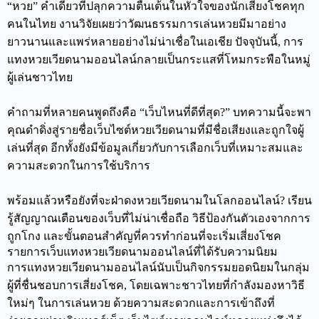
“หวย” คำเดียวที่ปลุกความตื่นเต้นในหัวใจของนักเสี่ยงโชคทุก
คนในไทย งานวิจัยเผยว่าวัฒนธรรมการเล่นหวยมีมาอย่าง
ยาวนานและแพร่หลายอย่างไม่น่าเชื่อในเอเชีย ปัจจุบันนี้, การ
แทงหวยเวียดนามออนไลน์กลายเป็นกระแสที่โหมกระพือในหมู่
ผู้เล่นชาวไทย
คำถามที่หลายคนพูดถึงคือ “เว็บไหนที่ดีที่สุด?” บทความนี้จะพา
คุณดำดิ่งสู่รายชื่อเว็บไซต์หวยเวียดนามที่มีชื่อเสียงและถูกใจผู้
เล่นที่สุด อีกทั้งยังมีข้อมูลเกี่ยวกับการเลือกเว็บที่เหมาะสมและ
ความสะดวกในการใช้บริการ
พร้อมแล้วหรือยังที่จะฝ่าดงหวยเวียดนามในโลกออนไลน์? เรียน
รู้สัญญาณเตือนของเว็บที่ไม่น่าเชื่อถือ วิธีป้องกันตัวเองจากการ
ถูกโกง และขั้นตอนสำคัญที่ควรทำก่อนที่จะเริ่มเสี่ยงโชค
รายการเว็บแทงหวยเวียดนามออนไลน์ที่ได้รับความนิยม
การแทงหวยเวียดนามออนไลน์นับเป็นกิจกรรมยอดนิยมในกลุ่ม
ผู้ที่ชื่นชอบการเสี่ยงโชค, โดยเฉพาะชาวไทยที่กำลังมองหาวิธี
ใหม่ๆ ในการเล่นหวย ด้วยความสะดวกและการเข้าถึงที่