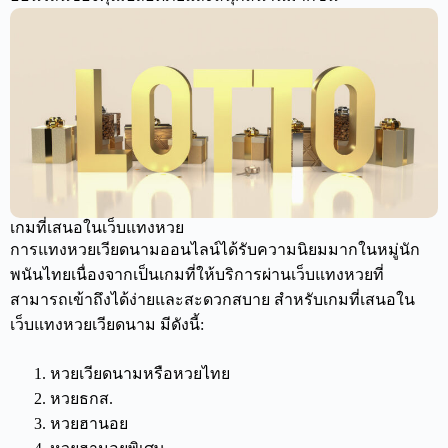
เกมที่เสนอในเว็บแทงหวย
การแทงหวยเวียดนามออนไลน์ได้รับความนิยมมากในหมู่นัก
พนันไทยเนื่องจากเป็นเกมที่ให้บริการผ่านเว็บแทงหวยที่
สามารถเข้าถึงได้ง่ายและสะดวกสบาย สำหรับเกมที่เสนอใน
เว็บแทงหวยเวียดนาม มีดังนี้:
หวยเวียดนามหรือหวยไทย
หวยธกส.
หวยฮานอย